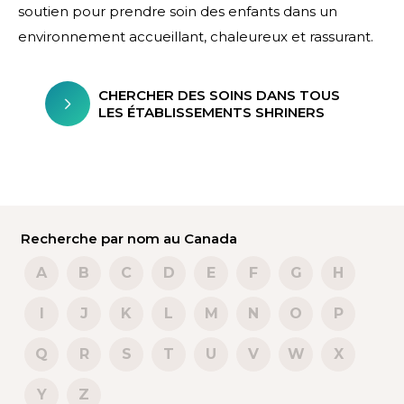
soutien pour prendre soin des enfants dans un
environnement accueillant, chaleureux et rassurant.
CHERCHER DES SOINS DANS TOUS
LES ÉTABLISSEMENTS SHRINERS
Recherche par nom au Canada
A
B
C
D
E
F
G
H
I
J
K
L
M
N
O
P
Q
R
S
T
U
V
W
X
Y
Z