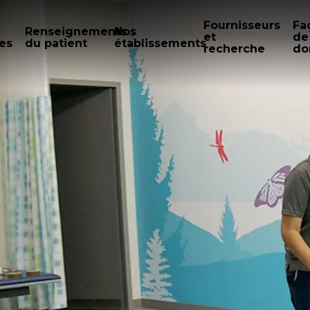
Fournisseurs
Fa
Renseignements
Nos
et
de
es
du patient
établissements
recherche
do