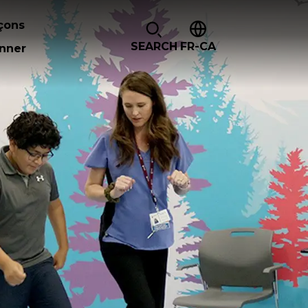
çons
SEARCH
FR-CA
nner