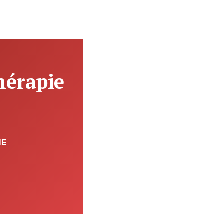
hérapie
IE