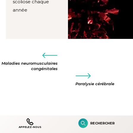
scoliose chaque
année
Maladies neuromusculaires
congénitales
Paralysie cérébrale
RECHERCHER
PROCHAINES ÉTAPES
APPELEZ-NOUS