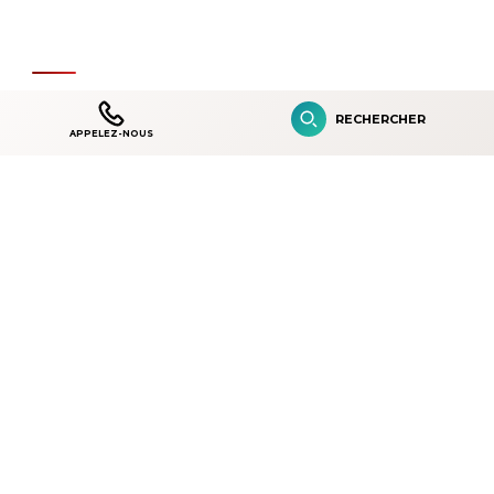
CLINIQUES SATELLITES
RECHERCHER
APPELEZ-NOUS
Clinique de Boys Town des Hôpitaux
Shriners pour enfants