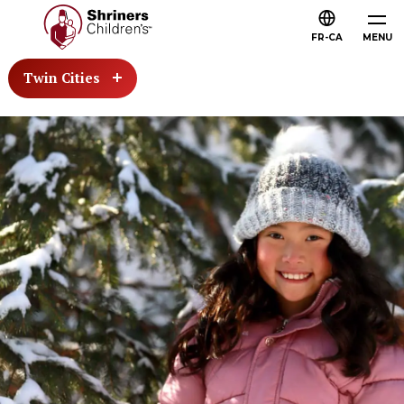
FR-CA
MENU
Twin Cities