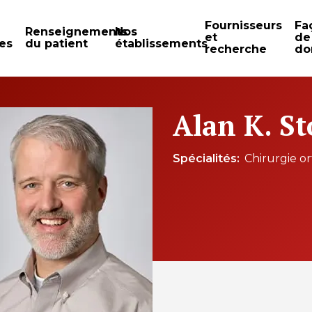
Fournisseurs
Fa
Renseignements
Nos
et
de
es
du patient
établissements
recherche
do
Alan K. St
Spécialités
Chirurgie o