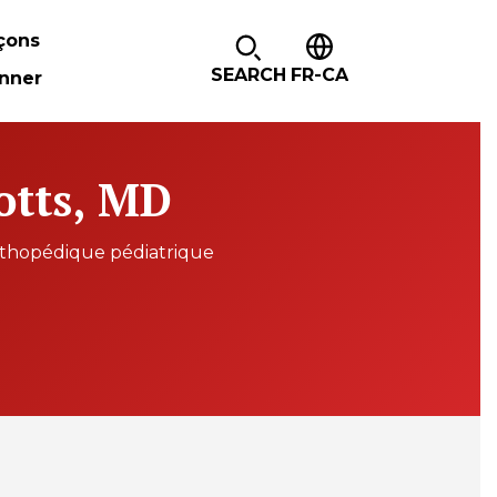
çons
SEARCH
FR-CA
nner
otts, MD
rthopédique pédiatrique