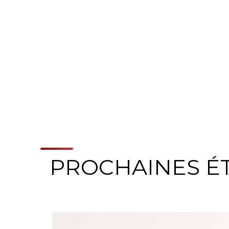
PROCHAINES É
À propos du systè