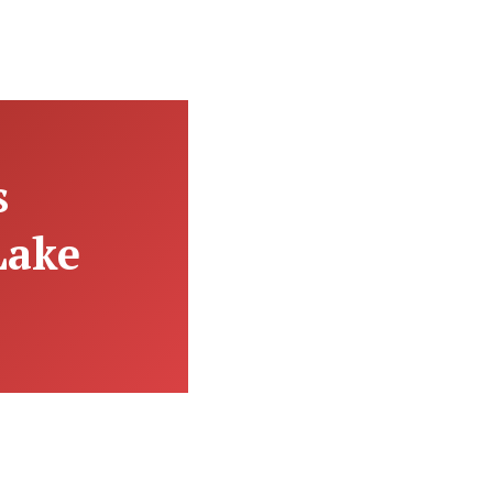
s
 Lake