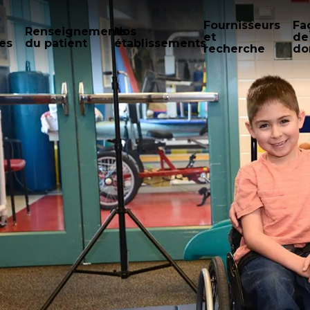
Fournisseurs
Fa
Renseignements
Nos
et
de
es
du patient
établissements
recherche
do