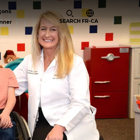
çons
SEARCH
FR-CA
nner