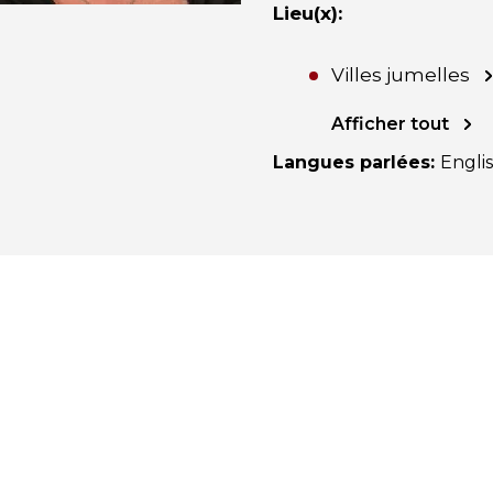
Lieu(x)
:
Villes jumelles
Afficher tout
Langues parlées
:
Engli