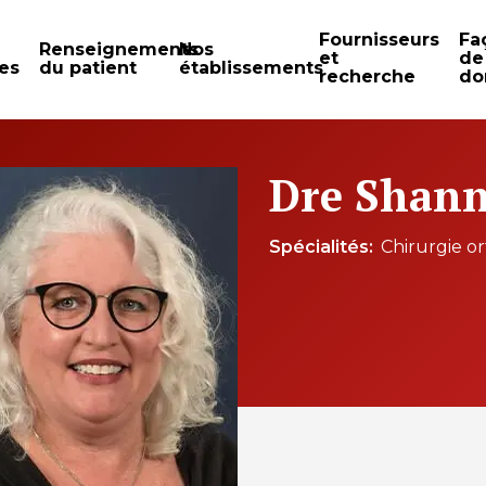
Fournisseurs
Fa
Renseignements
Nos
et
de
es
du patient
établissements
recherche
do
Dre Shann
Spécialités
Chirurgie o