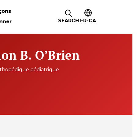
çons
SEARCH
FR-CA
nner
on B. O’Brien
rthopédique pédiatrique