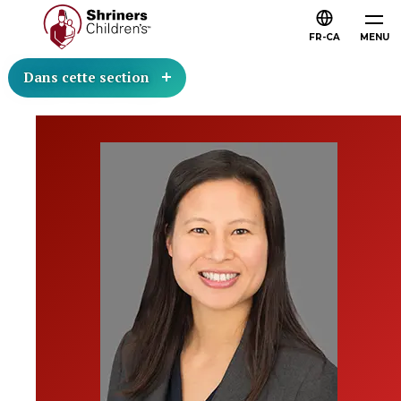
FR-CA
MENU
Dans cette section