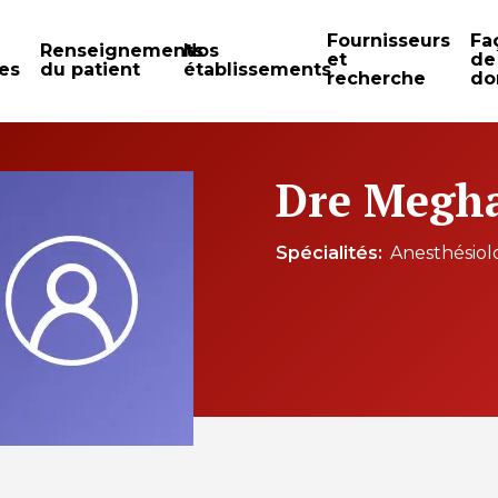
Fournisseurs
Fa
Renseignements
Nos
et
de
es
du patient
établissements
recherche
do
Dre Megha
Spécialités
Anesthésiol