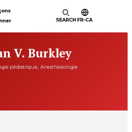
çons
SEARCH
FR-CA
nner
n V. Burkley
ogie pédiatrique
Anesthésiologie