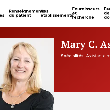
Fournisseurs
Fa
Renseignements
Nos
et
de
es
du patient
établissements
recherche
do
Mary C. A
Spécialités
Assistante 