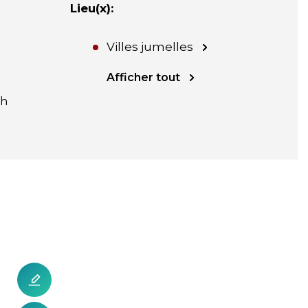
Lieu(x)
:
Villes jumelles
Afficher tout
sh