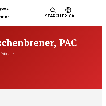
çons
SEARCH
FR-CA
nner
schenbrener, PAC
médicale