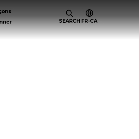
çons
SEARCH
FR-CA
nner