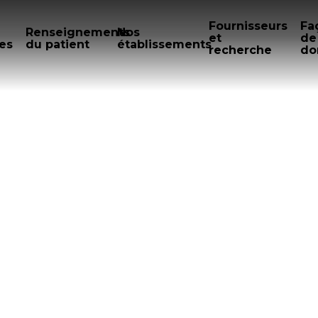
Fournisseurs
Fa
Renseignements
Nos
et
de
es
du patient
établissements
recherche
do