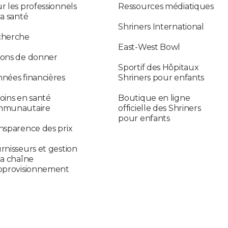
r les professionnels
Ressources médiatiques
la santé
Shriners International
cherche
East-West Bowl
ons de donner
Sportif des Hôpitaux
nées financières
Shriners pour enfants
oins en santé
Boutique en ligne
mmunautaire
officielle des Shriners
pour enfants
nsparence des prix
rnisseurs et gestion
la chaîne
pprovisionnement