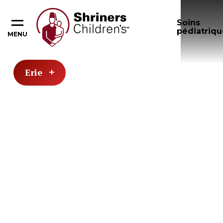
Soins
pédiatriqu
MENU
Erie