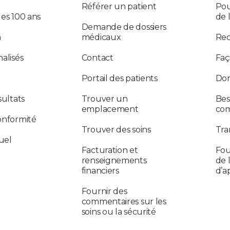
Référer un patient
Pou
des 100 ans
de 
Demande de dossiers
n
médicaux
Re
alisés
Contact
Faç
Portail des patients
Don
sultats
Trouver un
Bes
emplacement
co
onformité
Trouver des soins
Tra
uel
Facturation et
Fou
renseignements
de 
financiers
d’a
Fournir des
commentaires sur les
soins ou la sécurité