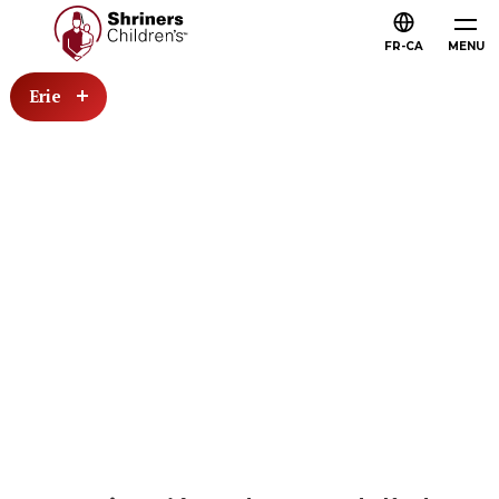
FR-CA
MENU
Erie