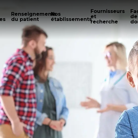
Fournisseurs
Fa
Renseignements
Nos
et
de
es
du patient
établissements
recherche
do