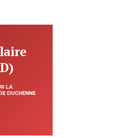
laire
D)
UR LA
DE DUCHENNE