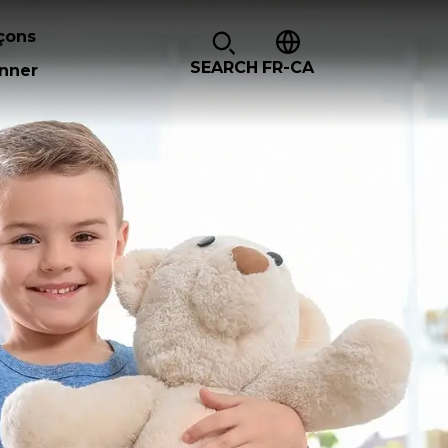
çons
SEARCH
FR-CA
nner