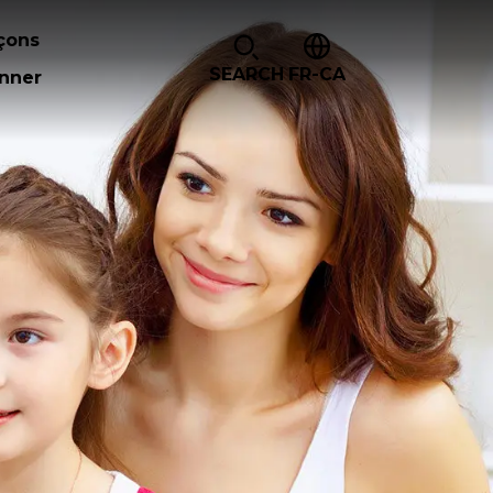
çons
SEARCH
FR-CA
nner