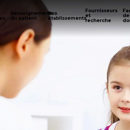
Fournisseurs
Fa
Renseignements
Nos
et
de
es
du patient
établissements
recherche
do