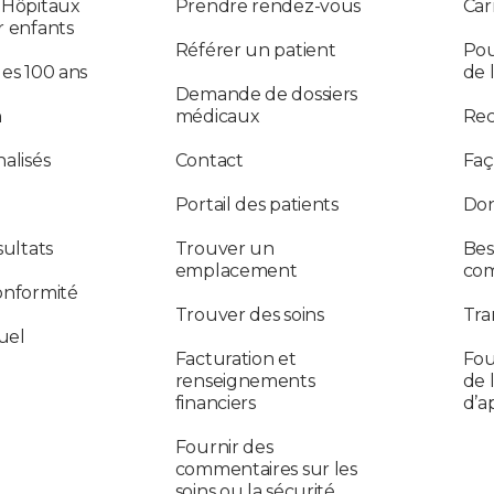
 Hôpitaux
Prendre rendez-vous
Car
r enfants
Référer un patient
Pou
des 100 ans
de 
Demande de dossiers
n
médicaux
Re
alisés
Contact
Faç
Portail des patients
Don
sultats
Trouver un
Bes
emplacement
co
onformité
Trouver des soins
Tra
uel
Facturation et
Fou
renseignements
de 
financiers
d’a
Fournir des
commentaires sur les
soins ou la sécurité