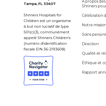
À propos des
Tampa, FL 33607
Shriners pou
Shriners Hospitals for
Célébration 
Children est un organisme
Notre missio
à but non lucratif de type
501(c)(3), communément
Soins personn
appelé Shriners Children's
(numéro d'identification
Direction
fiscale EIN 36-2193608).
Qualité et ré
Éthique et c
Rapport ann