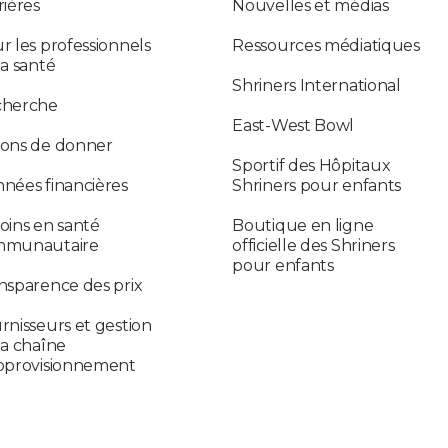
rières
Nouvelles et médias
r les professionnels
Ressources médiatiques
la santé
Shriners International
cherche
East-West Bowl
ons de donner
Sportif des Hôpitaux
nées financières
Shriners pour enfants
oins en santé
Boutique en ligne
mmunautaire
officielle des Shriners
pour enfants
nsparence des prix
rnisseurs et gestion
la chaîne
pprovisionnement