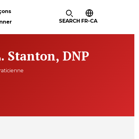
çons
SEARCH
FR-CA
nner
L. Stanton, DNP
raticienne