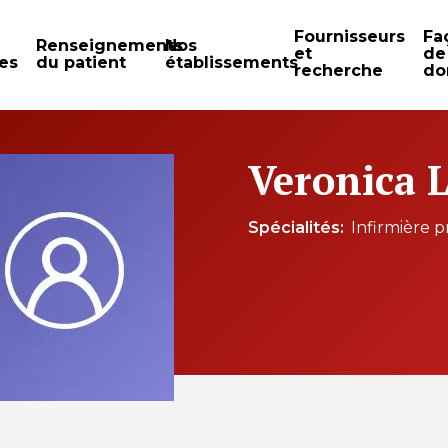
Fournisseurs
Fa
Renseignements
Nos
et
de
es
du patient
établissements
recherche
do
Veronica 
Spécialités
Infirmière p