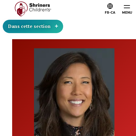
FR-CA
MENU
Dans cette section