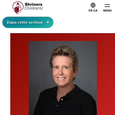
FR-CA
MENU
Dans cette section