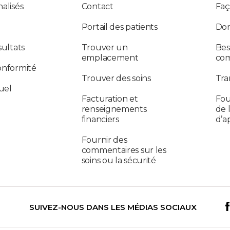
alisés
Contact
Faç
Portail des patients
Don
sultats
Trouver un
Bes
emplacement
co
onformité
Trouver des soins
Tra
uel
Facturation et
Fou
renseignements
de 
financiers
d’a
Fournir des
commentaires sur les
soins ou la sécurité
SUIVEZ-NOUS DANS LES MÉDIAS SOCIAUX