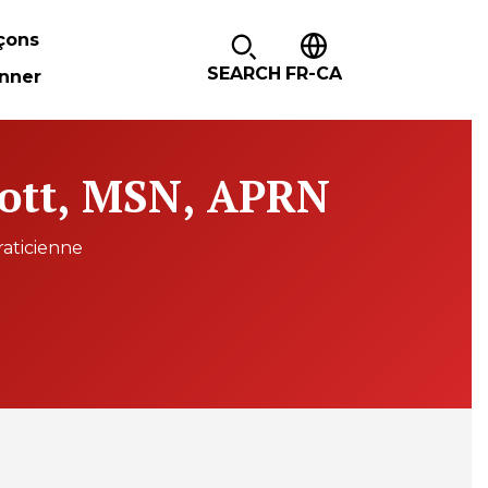
çons
SEARCH
FR-CA
nner
ott, MSN, APRN
raticienne