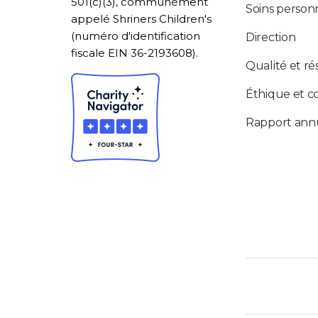
501(c)(3), communément
Soins personn
appelé Shriners Children's
(numéro d'identification
Direction
fiscale EIN 36-2193608).
Qualité et ré
Éthique et c
Rapport ann