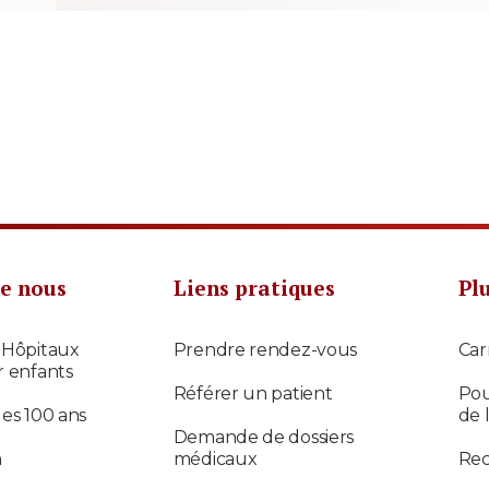
e nous
Liens pratiques
Pl
 Hôpitaux
Prendre rendez-vous
Car
r enfants
Référer un patient
Pou
des 100 ans
de 
Demande de dossiers
n
médicaux
Re