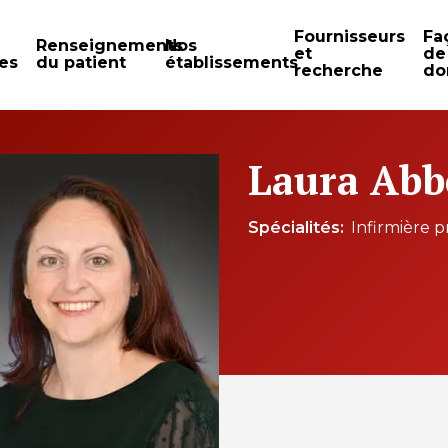
Fournisseurs
Fa
Renseignements
Nos
et
de
es
du patient
établissements
recherche
do
Laura Abb
Spécialités
Infirmière p