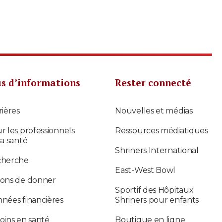
us d’informations
Rester connecté
rières
Nouvelles et médias
r les professionnels
Ressources médiatiques
la santé
Shriners International
cherche
East-West Bowl
ons de donner
Sportif des Hôpitaux
nées financières
Shriners pour enfants
oins en santé
Boutique en ligne