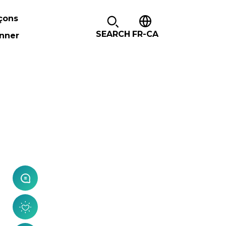
çons
SEARCH
FR-CA
nner