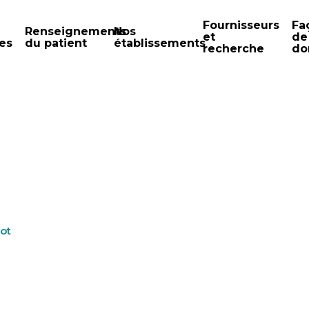
Fournisseurs
Fa
Renseignements
Nos
et
de
es
du patient
établissements
recherche
do
ot