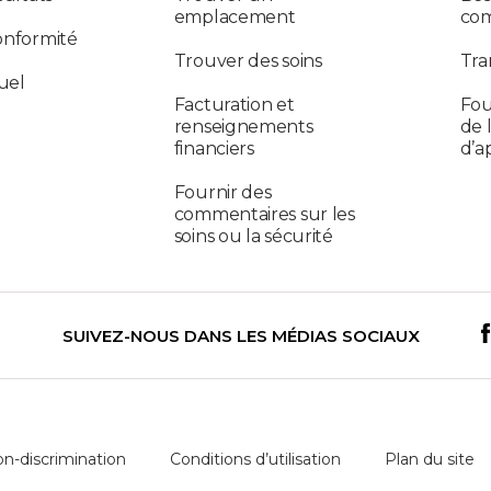
emplacement
co
onformité
Trouver des soins
Tra
uel
Facturation et
Fou
renseignements
de 
financiers
d’a
Fournir des
commentaires sur les
soins ou la sécurité
SUIVEZ-NOUS DANS LES MÉDIAS SOCIAUX
on-discrimination
Conditions d’utilisation
Plan du site