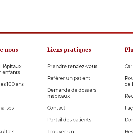
e nous
Liens pratiques
Pl
 Hôpitaux
Prendre rendez-vous
Car
r enfants
Référer un patient
Pou
des 100 ans
de 
Demande de dossiers
n
médicaux
Re
alisés
Contact
Faç
Portail des patients
Don
sultats
Trouver un
Bes