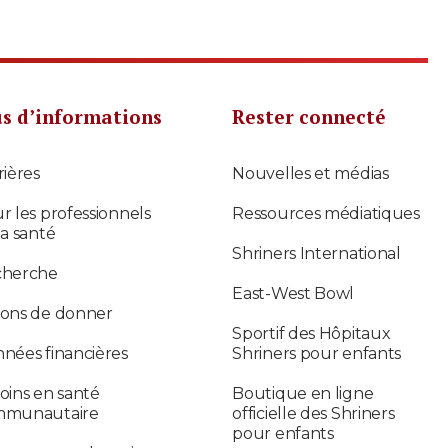
us d’informations
Rester connecté
rières
Nouvelles et médias
r les professionnels
Ressources médiatiques
la santé
Shriners International
cherche
East-West Bowl
ons de donner
Sportif des Hôpitaux
nées financières
Shriners pour enfants
oins en santé
Boutique en ligne
mmunautaire
officielle des Shriners
pour enfants