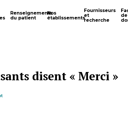
Fournisseurs
Fa
Renseignements
Nos
et
de
es
du patient
établissements
recherche
do
sants disent « Merci »
nt