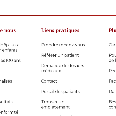
e nous
Liens pratiques
Pl
 Hôpitaux
Prendre rendez-vous
Car
r enfants
Référer un patient
Pou
des 100 ans
de 
Demande de dossiers
n
médicaux
Re
alisés
Contact
Faç
Portail des patients
Don
sultats
Trouver un
Bes
emplacement
co
onformité