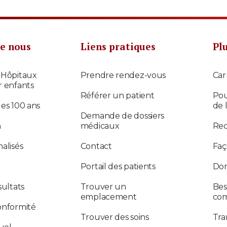
e nous
Liens pratiques
Pl
 Hôpitaux
Prendre rendez-vous
Car
r enfants
Référer un patient
Pou
des 100 ans
de 
Demande de dossiers
n
médicaux
Re
alisés
Contact
Faç
Portail des patients
Don
sultats
Trouver un
Bes
emplacement
co
onformité
Trouver des soins
Tra