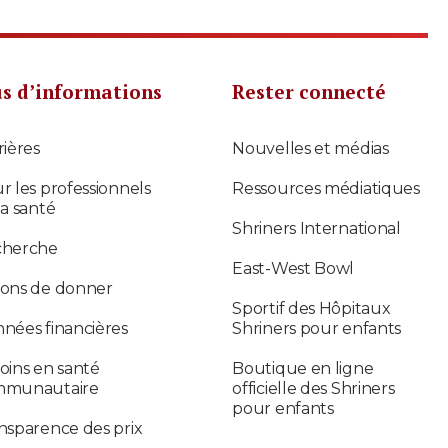
us d’informations
Rester connecté
rières
Nouvelles et médias
r les professionnels
Ressources médiatiques
la santé
Shriners International
cherche
East-West Bowl
ons de donner
Sportif des Hôpitaux
nées financières
Shriners pour enfants
oins en santé
Boutique en ligne
mmunautaire
officielle des Shriners
pour enfants
nsparence des prix