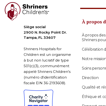
À propos d
Siège social
2900 N. Rocky Point Dr.
À propos des
Tampa, FL 33607
Shriners pou
Shriners Hospitals for
Célébration 
Children est un organisme
Notre missio
à but non lucratif de type
501(c)(3), communément
Soins personn
appelé Shriners Children's
(numéro d'identification
Direction
fiscale EIN 36-2193608).
Qualité et ré
Éthique et c