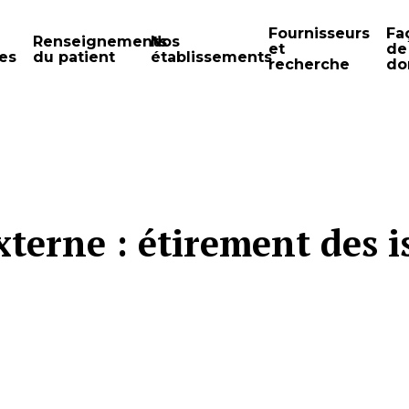
Fournisseurs
Fa
Renseignements
Nos
et
de
es
du patient
établissements
recherche
do
externe : étirement des 