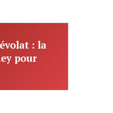
volat : la
ney pour