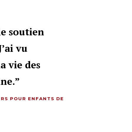
 le soutien
J’ai vu
la vie des
nne.
ERS POUR ENFANTS DE