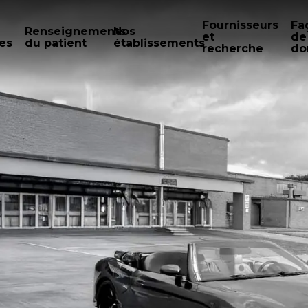
Fournisseurs
Fa
Renseignements
Nos
et
de
es
du patient
établissements
recherche
do