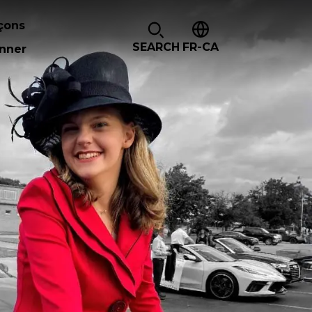
çons
SEARCH
FR-CA
nner