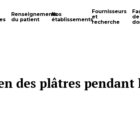
Fournisseurs
Fa
Renseignements
Nos
et
de
es
du patient
établissements
recherche
do
en des plâtres pendant l