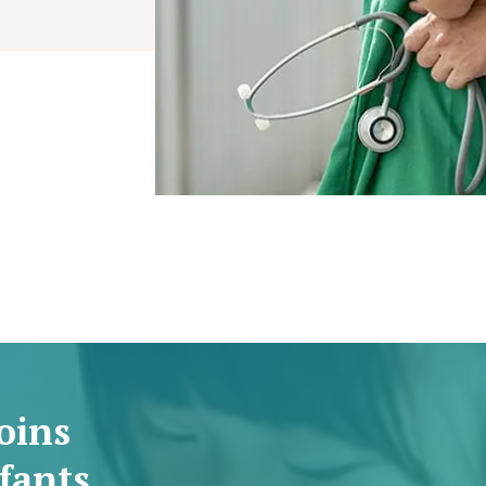
oins
fants