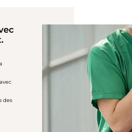
avec
.
a
 avec
s des