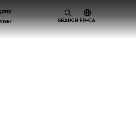
çons
SEARCH
FR-CA
nner