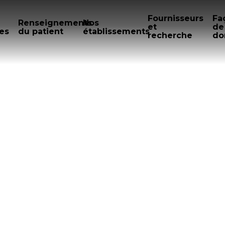
Fournisseurs
Fa
Renseignements
Nos
et
de
es
du patient
établissements
recherche
do