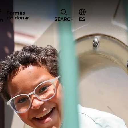
s
Formas
de donar
SEARCH
ES
ón