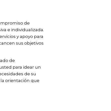
compromiso de
va e individualizada.
vicios y apoyo para
cancen sus objetivos
zado de
usted para idear un
necesidades de su
 la orientación que