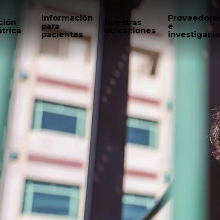
Información
Proveedore
ción
Nuestras
para
e
trica
ubicaciones
pacientes
investigaci