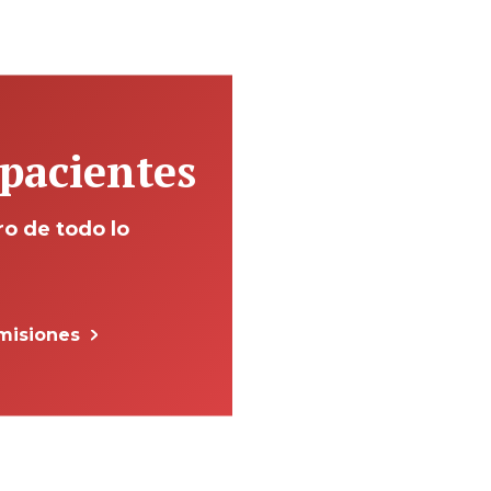
pacientes
ro de todo lo
dmisiones