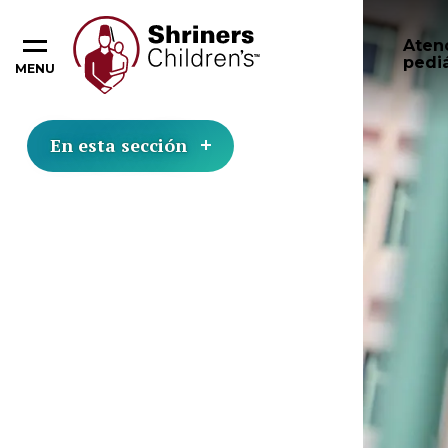
Aten
pediá
MENU
En esta sección