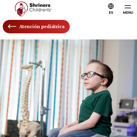
ES
MENU
Atención pediátrica