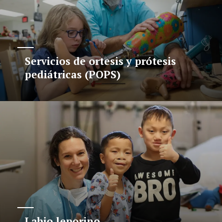
Servicios de ortesis y prótesis
pediátricas (POPS)
Labio leporino