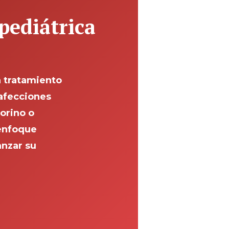
pediátrica
 tratamiento
afecciones
orino o
 enfoque
anzar su