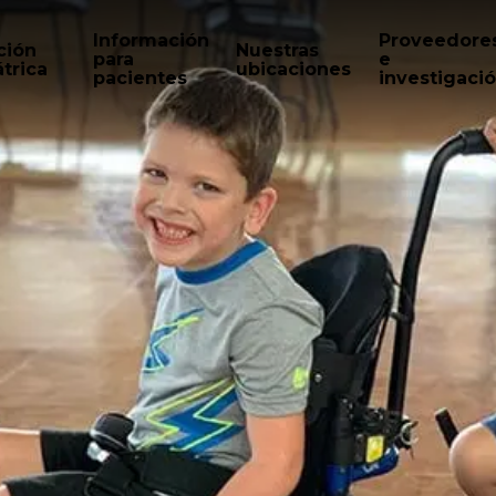
Información
Proveedore
ción
Nuestras
para
e
trica
ubicaciones
pacientes
investigaci