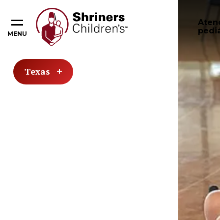
Aten
pediá
MENU
Texas