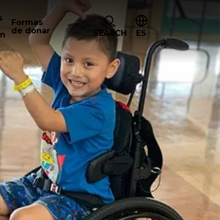
s
Formas
de donar
SEARCH
ES
ón