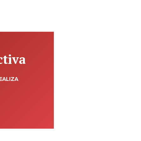
ctiva
EALIZA