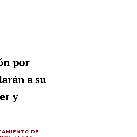
ón por
darán a su
er y
ATAMIENTO DE