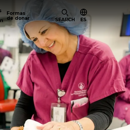
s
Formas
de donar
SEARCH
ES
ón