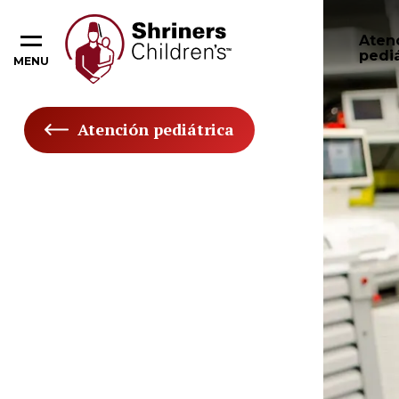
Aten
pediá
MENU
Atención pediátrica