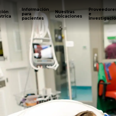
Información
Proveedore
ción
Nuestras
para
e
trica
ubicaciones
pacientes
investigaci