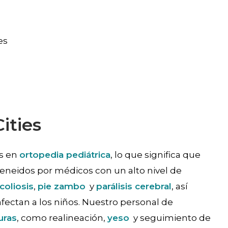
es
Cities
os en
ortopedia pediátrica
, lo que significa que
 ateneidos por médicos con un alto nivel de
coliosis
,
pie zambo
y
parálisis cerebral
, así
ectan a los niños. Nuestro personal de
uras
, como realineación,
yeso
y seguimiento de