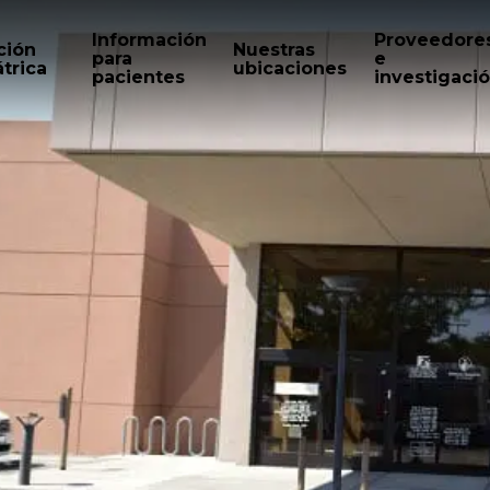
Información
Proveedore
ción
Nuestras
para
e
trica
ubicaciones
pacientes
investigaci