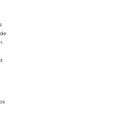
s
 de
ón
st
ros