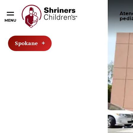
Aten
pediá
MENU
Spokane