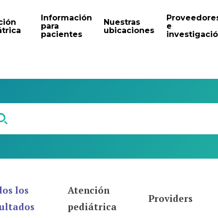
Información
Proveedore
ción
Nuestras
para
e
trica
ubicaciones
pacientes
investigaci
os los
Atención
Providers
ultados
pediátrica