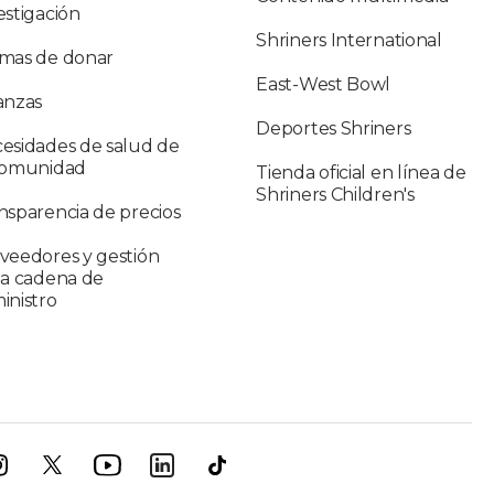
estigación
Shriners International
mas de donar
East-West Bowl
anzas
Deportes Shriners
esidades de salud de
comunidad
Tienda oficial en línea de
Shriners Children's
nsparencia de precios
veedores y gestión
la cadena de
inistro