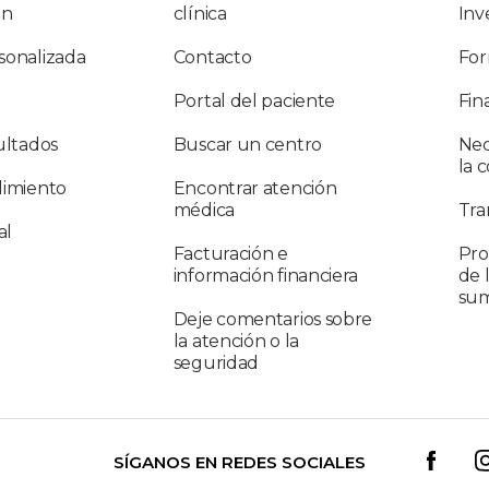
ón
clínica
Inv
sonalizada
Contacto
For
Portal del paciente
Fin
ultados
Buscar un centro
Nec
la 
limiento
Encontrar atención
médica
Tra
al
Facturación e
Pro
información financiera
de 
sum
Deje comentarios sobre
la atención o la
seguridad
SÍGANOS EN REDES SOCIALES