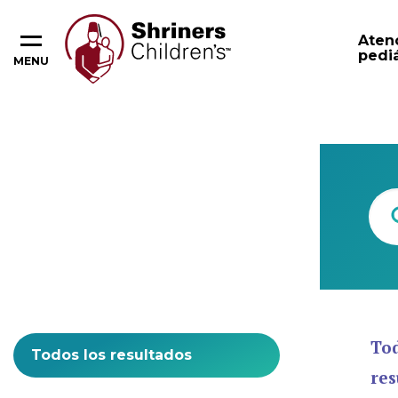
Aten
pediá
MENU
Content Type
Tod
res