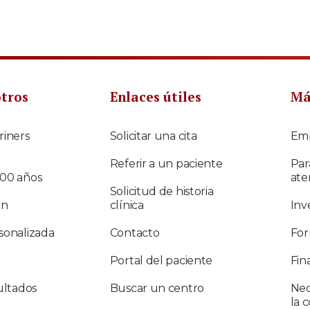
otros
Enlaces útiles
Má
riners
Solicitar una cita
Em
Referir a un paciente
Par
100 años
ate
Solicitud de historia
ón
clínica
Inv
sonalizada
Contacto
For
Portal del paciente
Fin
ultados
Buscar un centro
Nec
la 