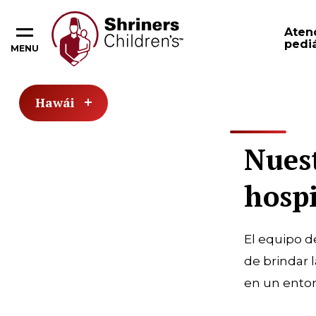
Aten
pediá
MENU
Hawái
Nuest
hospi
El equipo d
de brindar 
en un entor