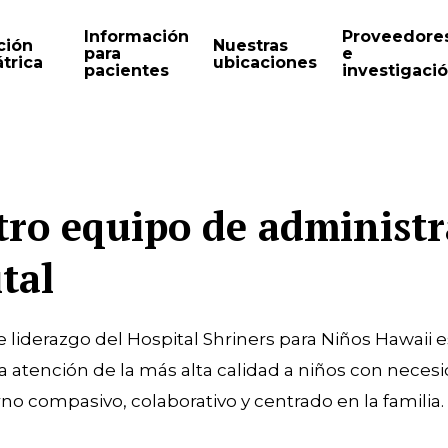
Información
Proveedore
ción
Nuestras
para
e
trica
ubicaciones
pacientes
investigaci
ro equipo de administr
tal
e liderazgo del Hospital Shriners para Niños Hawaii e
la atención de la más alta calidad a niños con nece
no compasivo, colaborativo y centrado en la familia.