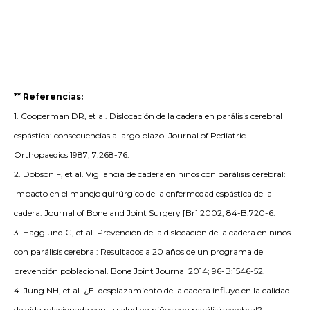
** Referencias:
1. Cooperman DR, et al. Dislocación de la cadera en parálisis cerebral
espástica: consecuencias a largo plazo. Journal of Pediatric
Orthopaedics 1987; 7:268-76.
2. Dobson F, et al. Vigilancia de cadera en niños con parálisis cerebral:
Impacto en el manejo quirúrgico de la enfermedad espástica de la
cadera. Journal of Bone and Joint Surgery [Br] 2002; 84-B:720-6.
3. Hagglund G, et al. Prevención de la dislocación de la cadera en niños
con parálisis cerebral: Resultados a 20 años de un programa de
prevención poblacional. Bone Joint Journal 2014; 96-B:1546-52.
4. Jung NH, et al. ¿El desplazamiento de la cadera influye en la calidad
de vida relacionada con la salud en niños con parálisis cerebral?