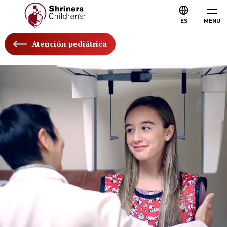
ES
MENU
Atención pediátrica