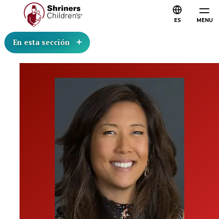
ES
MENU
En esta sección