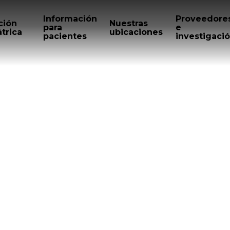
Información
Proveedore
ción
Nuestras
para
e
trica
ubicaciones
pacientes
investigaci