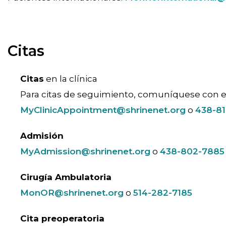
Citas
Citas
en la clínica
Para citas de seguimiento, comuníquese con el
MyClinicAppointment@shrinenet.org
o
438-81
Admisión
MyAdmission@shrinenet.org
o
438-802-7885
Cirugía Ambulatoria
MonOR@shrinenet.org
o
514-282-7185
Cita preoperatoria