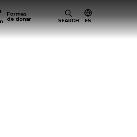
s
Formas
de donar
SEARCH
ES
ón