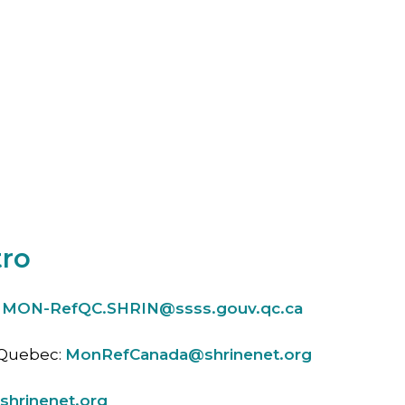
tro
:
MON-RefQC.SHRIN@ssss.gouv.qc.ca
 Quebec:
MonRefCanada@shrinenet.org
shrinenet.org