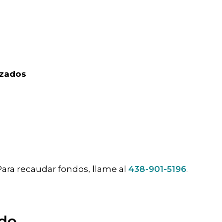
izados
 Para recaudar fondos, llame al
438-901-5196
.
ado