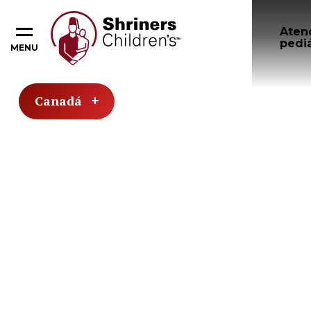
Aten
pediá
MENU
Canadá