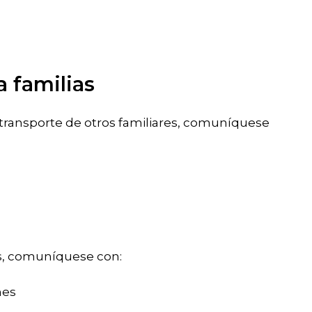
a familias
 transporte de otros familiares, comuníquese
as, comuníquese con:
nes