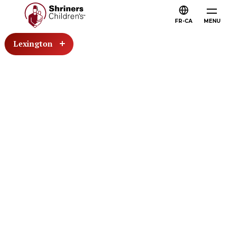
FR-CA
MENU
Lexington