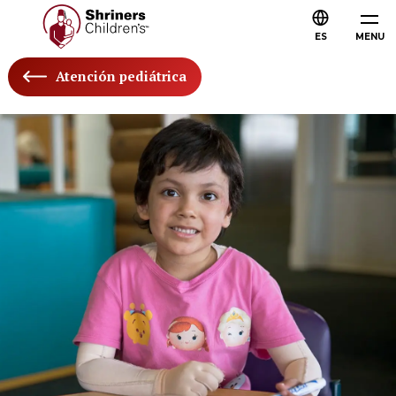
ES
MENU
Atención pediátrica