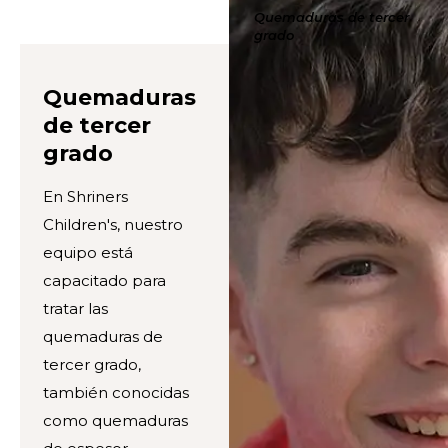
Quemaduras de tercer
grado
Quemaduras
de tercer
grado
En Shriners
Children's, nuestro
equipo está
capacitado para
tratar las
quemaduras de
tercer grado,
también conocidas
como quemaduras