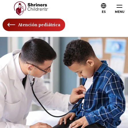
ES
MENU
Atención pediátrica