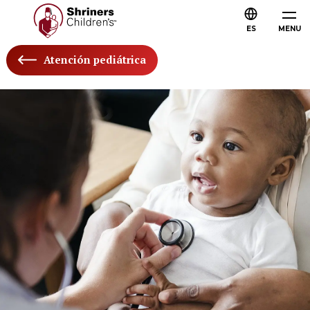
ES
MENU
Atención pediátrica