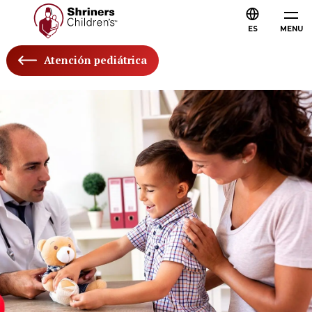
ES
MENU
Atención pediátrica