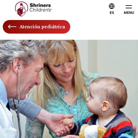
ES
MENU
Atención pediátrica