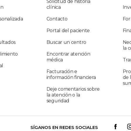
Solicitud de historia
ón
clínica
Inv
sonalizada
Contacto
For
Portal del paciente
Fin
ultados
Buscar un centro
Nec
la 
limiento
Encontrar atención
médica
Tra
al
Facturación e
Pro
información financiera
de 
sum
Deje comentarios sobre
la atención o la
seguridad
SÍGANOS EN REDES SOCIALES