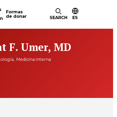
s
Formas
de donar
SEARCH
ES
ón
at F. Umer, MD
ología
Medicina interna