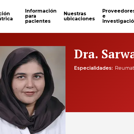
Información
Proveedore
ción
Nuestras
para
e
trica
ubicaciones
pacientes
investigaci
Dra. Sarw
Especialidades
Reumat