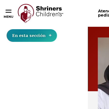
Aten
pediá
MENU
En esta sección