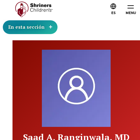
ES
MENU
En esta sección
Saad A. Ranginwala, MD