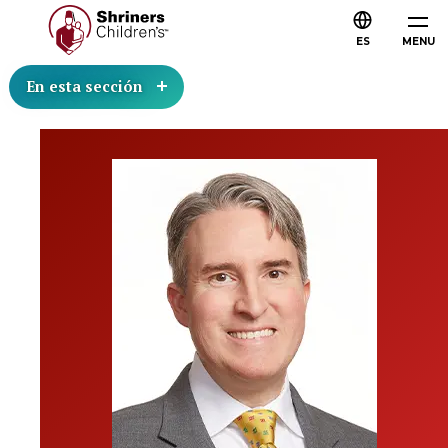
ES
MENU
En esta sección