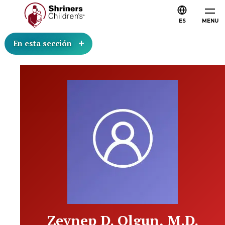
ES
MENU
En esta sección
Zeynep D. Olgun, M.D.