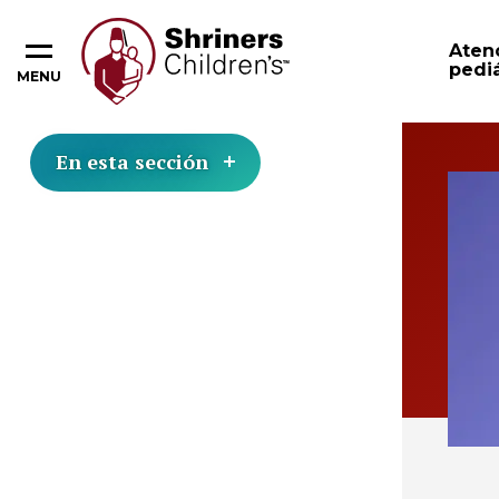
Aten
pediá
MENU
En esta sección