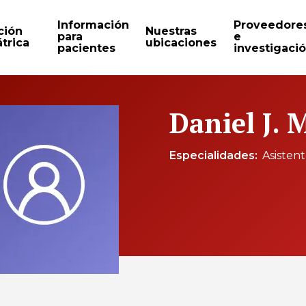
Información
Proveedore
ción
Nuestras
para
e
trica
ubicaciones
pacientes
investigaci
Daniel J. 
Especialidades
Asisten