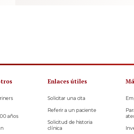
otros
Enlaces útiles
Má
riners
Solicitar una cita
Em
Referir a un paciente
Par
100 años
ate
Solicitud de historia
ón
clínica
Inv