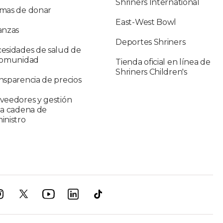
Shriners International
mas de donar
East-West Bowl
anzas
Deportes Shriners
esidades de salud de
comunidad
Tienda oficial en línea de
Shriners Children's
nsparencia de precios
veedores y gestión
la cadena de
inistro