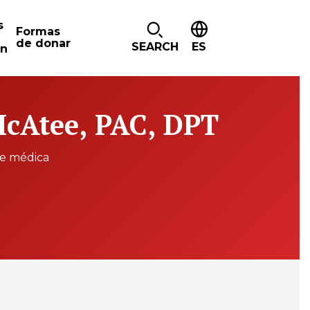
s
Formas
de donar
SEARCH
ES
ón
McAtee, PAC, DPT
te médica