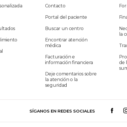
sonalizada
Contacto
For
Portal del paciente
Fin
ultados
Buscar un centro
Nec
la 
limiento
Encontrar atención
médica
Tra
al
Facturación e
Pro
información financiera
de 
sum
Deje comentarios sobre
la atención o la
seguridad
SÍGANOS EN REDES SOCIALES