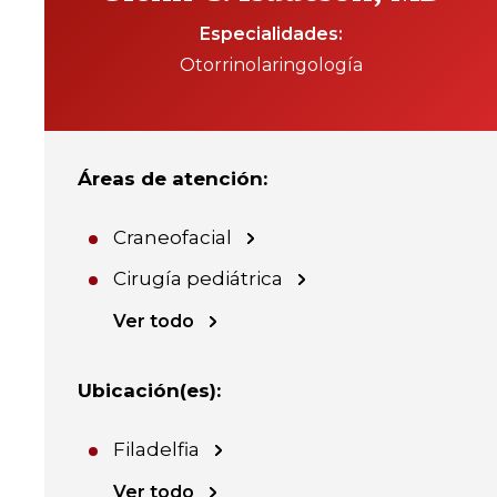
Especialidades
Otorrinolaringología
Áreas de atención
:
Craneofacial
Cirugía pediátrica
Ver todo
Ubicación(es)
:
Filadelfia
Ver todo