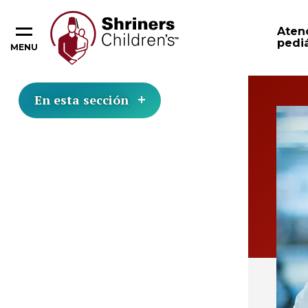
Aten
pediá
MENU
En esta sección