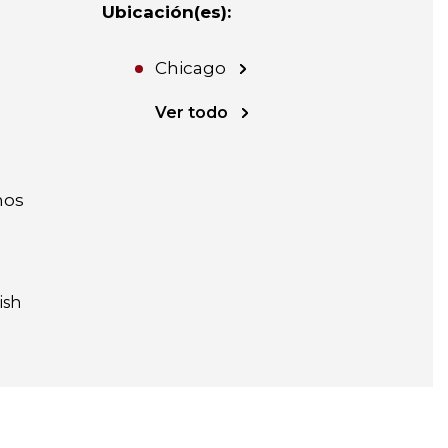
Ubicación(es)
:
Chicago
Ver todo
nos
ish