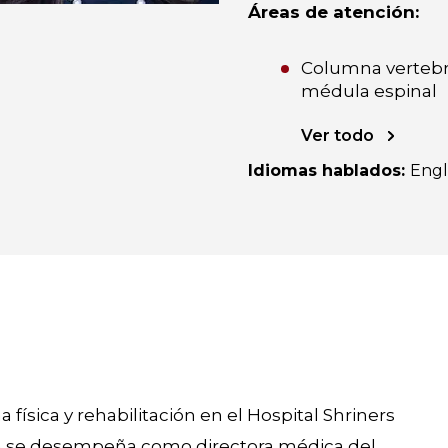
Áreas de atención
:
Columna vertebr
médula espinal
Ver todo
Idiomas hablados
:
Engl
 física y rehabilitación en el Hospital Shriners
én se desempeña como directora médica del