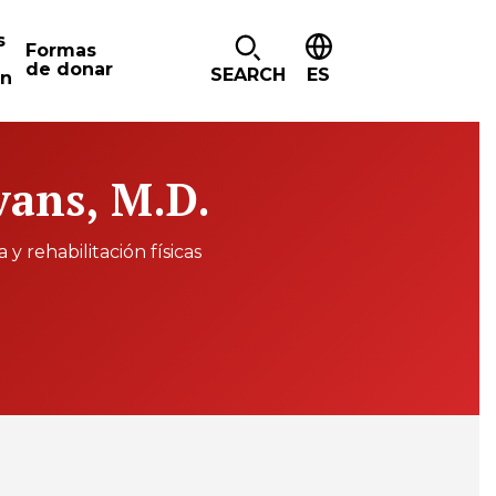
s
Formas
de donar
SEARCH
ES
ón
vans, M.D.
 y rehabilitación físicas