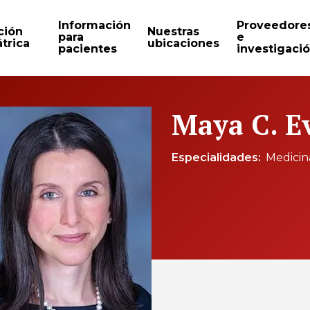
Información
Proveedore
ción
Nuestras
para
e
trica
ubicaciones
pacientes
investigaci
Maya C. E
Especialidades
Medicina