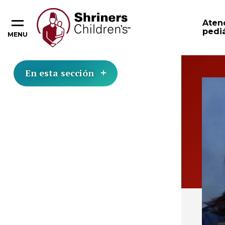
Aten
pediá
MENU
En esta sección