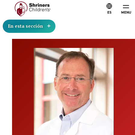
ES
MENU
En esta sección